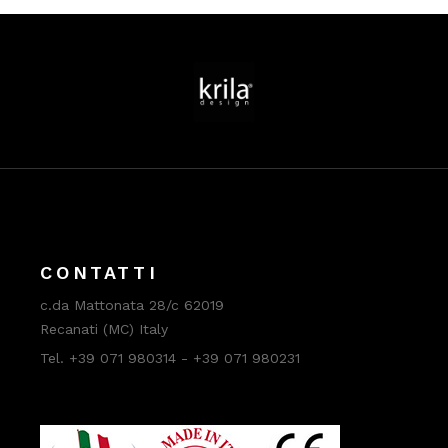
CONTATTI
c.da Mattonata 28/c 62019
Recanati (MC) Italy
Tel. +39 071 980314 - +39 071 980231