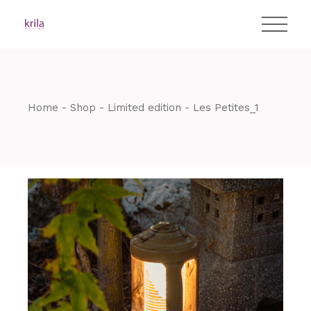
Skip
T:
+417 17 4178 88
to
the
content
Home
Shop
Limited edition
Les Petites_1