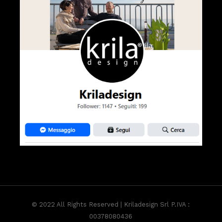
© 2022 All Rights Reserved | Kriladesign Srl P.IVA :
00378080436