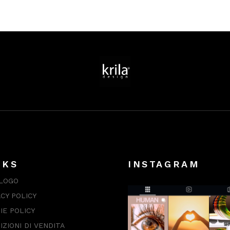
NKS
INSTAGRAM
LOGO
ACY POLICY
IE POLICY
IZIONI DI VENDITA