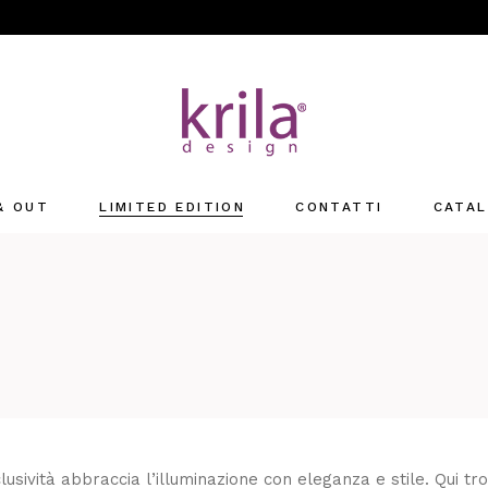
 & OUT
LIMITED EDITION
CONTATTI
CATAL
Sede
Rivenditori
clusività abbraccia l’illuminazione con eleganza e stile. Qui tr