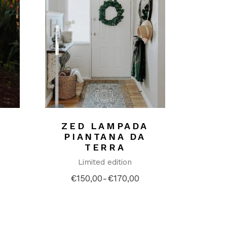
ZED LAMPADA
PIANTANA DA
TERRA
Limited edition
€
150,00
-
€
170,00
Fascia
di
prezzo:
da
€150,00
a