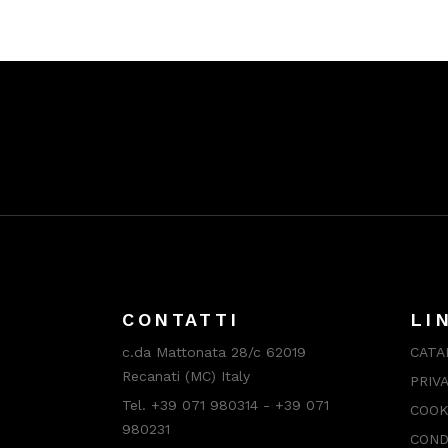
CONTATTI
LI
c.da Mattonata 28/c 62019
CATA
Recanati (MC) Italy
PRIV
Tel. +39 071 980314 - +39 071
COOK
980231
COND