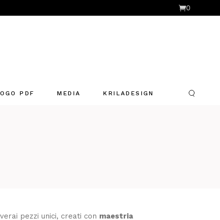
0
OGO PDF
MEDIA
KRILADESIGN
overai pezzi unici, creati con
maestria