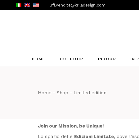
Skip
uff.vendite@kriladesign.com
to
the
content
HOME
OUTDOOR
INDOOR
IN
Home
Shop
Limited edition
Join our Mission, be Unique!
Lo spazio delle
Edizioni Limitate
, dove l’es