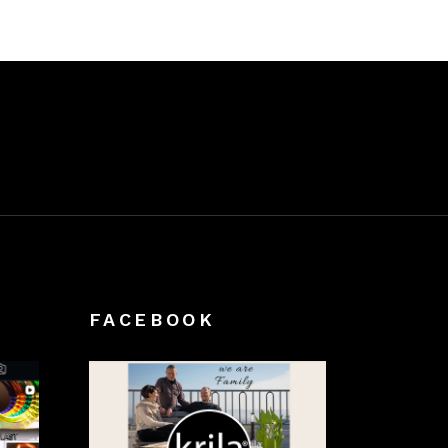
€170,00
FACEBOOK