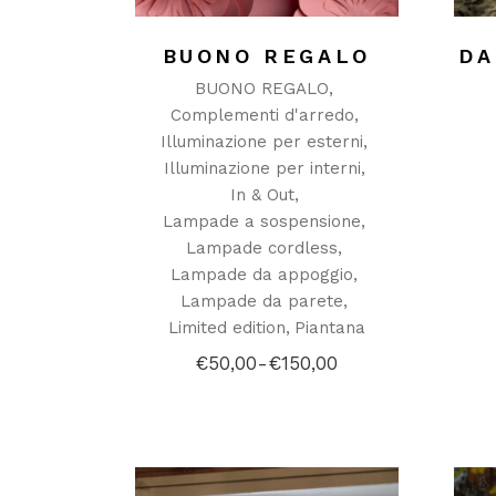
BUONO REGALO
DA
BUONO REGALO
Complementi d'arredo
Illuminazione per esterni
Illuminazione per interni
In & Out
Lampade a sospensione
Lampade cordless
Lampade da appoggio
Lampade da parete
Limited edition
Piantana
€
50,00
-
€
150,00
Fascia
di
prezzo:
da
€50,00
a
€150,00