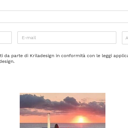
E
A
-
T
M
T
A
I
 da parte di Kriladesign in conformità con le leggi applica
I
V
L
I
design.
*
T
À
*