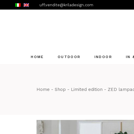
Skip
uff.vendite@kriladesign.com
to
the
content
HOME
OUTDOOR
INDOOR
IN
Home
Shop
Limited edition
ZED lampad