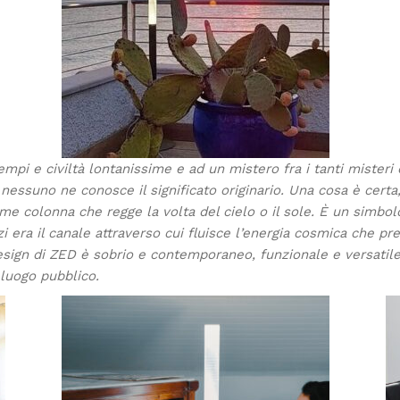
pi e civiltà lontanissime e ad un mistero fra i tanti misteri de
 nessuno ne conosce il significato originario.‎‎ Una cosa è cert
e colonna che regge la volta del cielo o il sole.‎‎ È un simbolo
i era il canale attraverso cui fluisce l’energia cosmica che prese
design di ZED è sobrio e contemporaneo, funzionale e versatile
luogo pubblico.‎‎