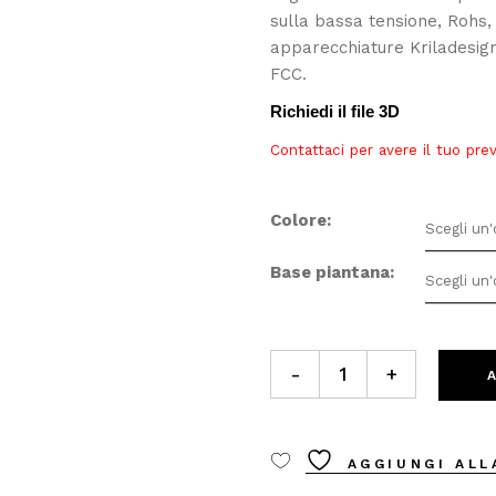
sulla bassa tensione, Rohs,
apparecchiature Kriladesig
FCC.
Richiedi il file 3D
Contattaci per avere il tuo pre
Colore
Scegli un
Base piantana
Scegli un
ZED lampada piantana da te
-
+
AGGIUNGI ALL