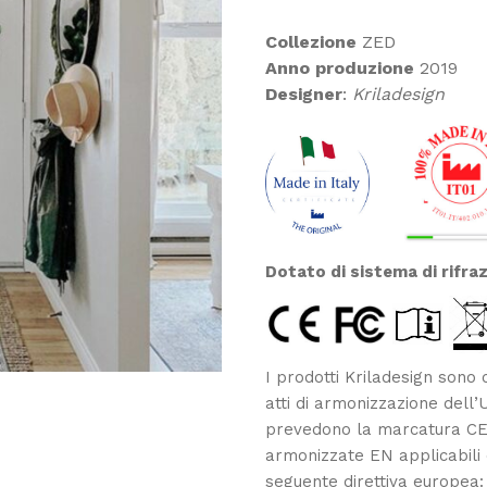
DI
PREZZO:
Collezione
ZED
DA
Anno produzione
2019
€150,00
Designer
:
Kriladesign
A
€170,00
Dotato di sistema di rifra
I prodotti Kriladesign sono c
atti di armonizzazione dell’
prevedono la marcatura CE.
armonizzate EN applicabili e
seguente direttiva europea: