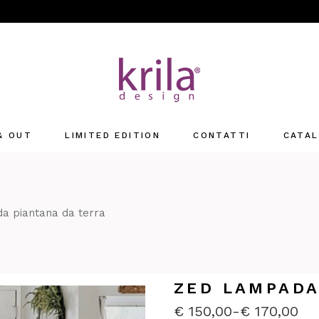
 & OUT
LIMITED EDITION
CONTATTI
CATAL
Sede
Rivenditori
a piantana da terra
ZED LAMPADA
€
150,00
-
€
170,00
FASCIA