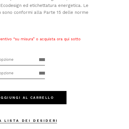
 Ecodesign ed etichettatura energetica. Le
n sono conformi alla Parte 15 delle norme
ventivo “su misura” o acquista ora qui sotto
'opzione
'opzione
rra quantity
AGGIUNGI AL CARRELLO
A LISTA DEI DESIDERI