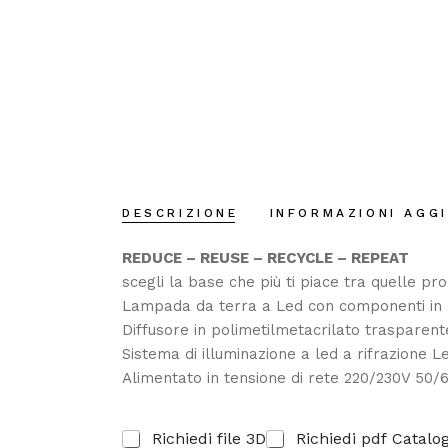
DESCRIZIONE
INFORMAZIONI AGG
REDUCE – REUSE – RECYCLE – REPEAT
scegli la base che più ti piace tra quelle p
Lampada da terra a Led con componenti in a
Diffusore in polimetilmetacrilato trasparente.
Sistema di illuminazione a led a rifrazione
Alimentato in tensione di rete 220/230V 50/60H
R
Richiedi file 3D
Richiedi pdf Catalo