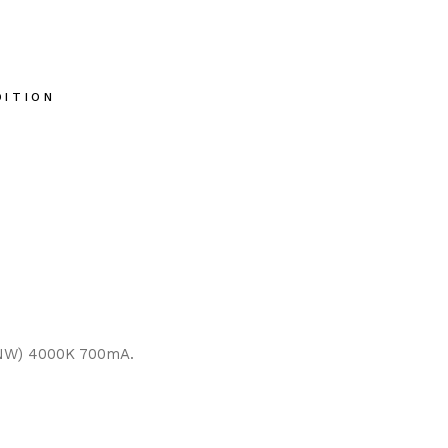
DITION
NW) 4000K 700mA.‎‎