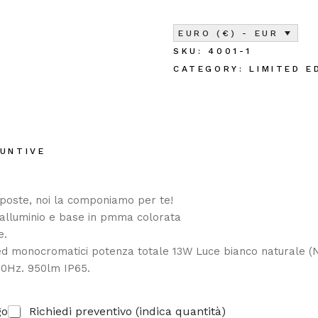
EURO (€) - EUR
SKU:
4001-1
CATEGORY:
LIMITED E
IUNTIVE
roposte, noi la componiamo per te!
lluminio e base in pmma colorata ‎‎
‎‎
 Led monocromatici potenza totale 13W Luce bianco naturale (
z.‎‎ 950lm IP65.‎‎
go
Richiedi preventivo (indica quantità)